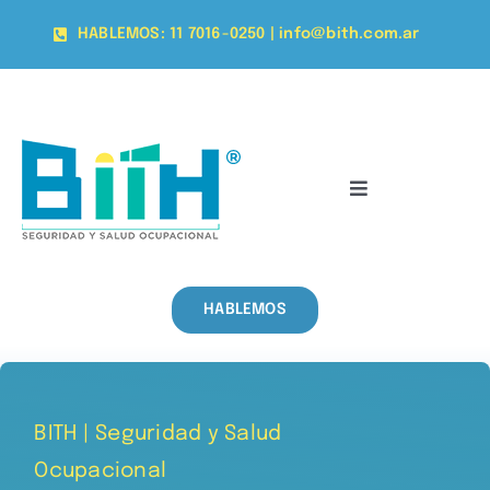
Skip
HABLEMOS: 11 7016-0250 | info@bith.com.ar
to
content
Toggle
Navigation
Quienes somos
HABLEMOS
Soluciones
Formación
BITH | Seguridad y Salud
Notas
Ocupacional