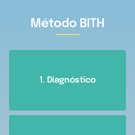
Método BITH
1. Diagnóstico
Lorem ipsum dolor sit amet,
1. Diagnóstico
consectetur adipiscing elit, sed do
eiusmod tempor
2. Plan de Acción