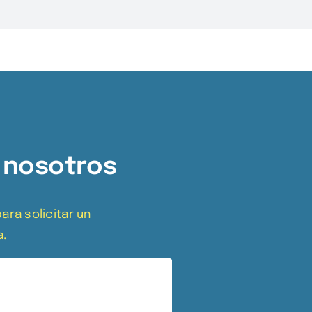
 nosotros
ara solicitar un
a.