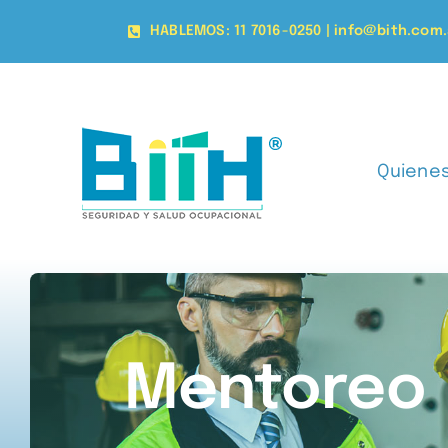
Skip
HABLEMOS: 11 7016-0250 | info@bith.com.
to
content
Quiene
Mentoreo