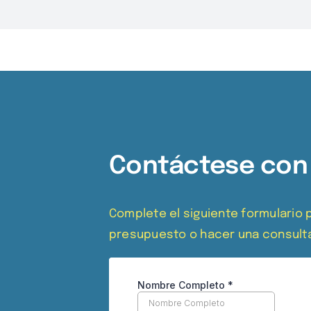
Contáctese con
Complete el siguiente formulario p
presupuesto o hacer una consult