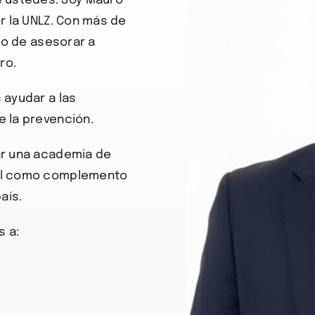
e ustedes. Soy Mauro
or la UNLZ. Con más de
gio de asesorar a
ro.
 ayudar a las
e la prevención.
ar una academia de
nal como complemento
aís.
 a: